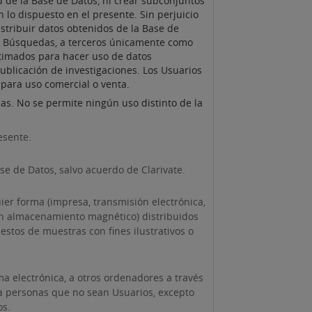
d de la Base de Datos, ni crear subconjuntos
lo dispuesto en el presente. Sin perjuicio
stribuir datos obtenidos de la Base de
de Búsquedas, a terceros únicamente como
gitimados para hacer uso de datos
publicación de investigaciones. Los Usuarios
para uso comercial o venta.
as. No se permite ningún uso distinto de la
esente.
e de Datos, salvo acuerdo de Clarivate.
ier forma (impresa, transmisión electrónica,
bien almacenamiento magnético) distribuidos
stos de muestras con fines ilustrativos o
ma electrónica, a otros ordenadores a través
a a personas que no sean Usuarios, excepto
os.