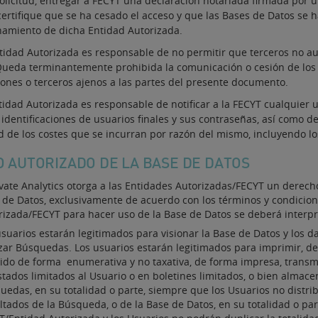
olicitud, entregar a FECYT una declaración notariada firmada por un
certifique que se ha cesado el acceso y que las Bases de Datos se
amiento de dicha Entidad Autorizada.
tidad Autorizada es responsable de no permitir que terceros no au
Queda terminantemente prohibida la comunicación o cesión de los 
iones o terceros ajenos a las partes del presente documento.
tidad Autorizada es responsable de notificar a la FECYT cualquier u
 identificaciones de usuarios finales y sus contraseñas, así como de
d de los costes que se incurran por razón del mismo, incluyendo lo
SO AUTORIZADO DE LA BASE DE DATOS
ivate Analytics otorga a las Entidades Autorizadas/FECYT un derech
 de Datos, exclusivamente de acuerdo con los términos y condicion
rizada/FECYT para hacer uso de la Base de Datos se deberá interpre
usuarios estarán legitimados para visionar la Base de Datos y los d
izar Búsquedas. Los usuarios estarán legitimados para imprimir, des
uido de forma enumerativa y no taxativa, de forma impresa, transmi
istados limitados al Usuario o en boletines limitados, o bien almac
uedas, en su totalidad o parte, siempre que los Usuarios no distri
ltados de la Búsqueda, o de la Base de Datos, en su totalidad o pa