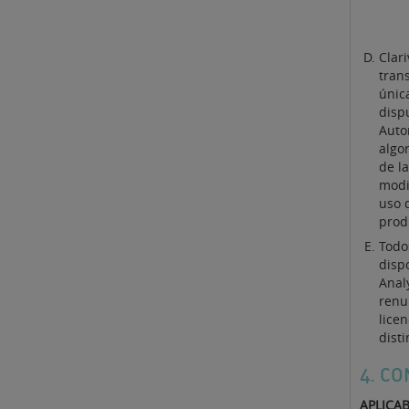
Clar
trans
únic
disp
Auto
algo
de la
modif
uso 
produ
Todo
disp
Anal
renun
lice
dist
4. C
APLICAB