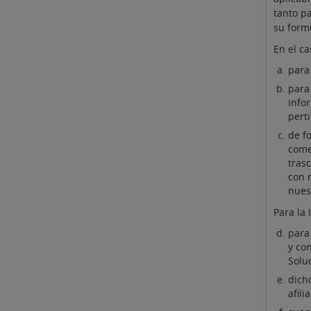
tanto pa
su form
En el ca
para
para 
infor
pert
de f
come
tras
con n
nuest
Para la 
para
y co
Solu
dich
afili