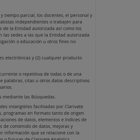
 tiempo parcial, los docentes, el personal y
ratistas independientes o trabajen para
s de la Entidad autorizada así como los
n las sedes a las que la Entidad autorizada
tigación o educación u otros fines no
es electrónicas y (2) cualquier producto
urrente o repetitiva de todas o de una
 palabras, citas u otros datos descriptivos
arios.
os mediante las Búsquedas.
es intangibles facilitadas por Clarivate
ros, programas en formato tanto de origen
laciones de datos, elementos e índices de
as de contenido de datos, mejoras y
er información que se relacione con la
s o futuras de Clarivate Analytics.