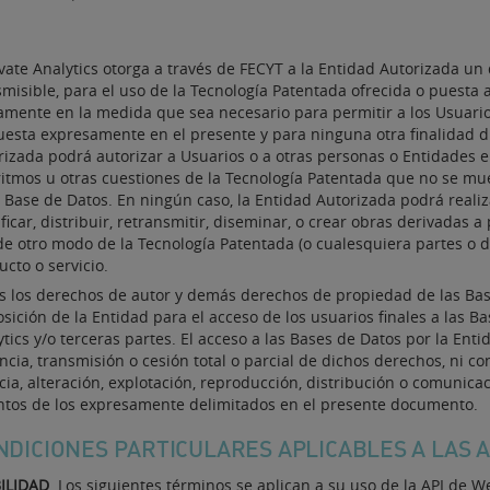
ivate Analytics otorga a través de FECYT a la Entidad Autorizada un 
misible, para el uso de la Tecnología Patentada ofrecida o puesta a
amente en la medida que sea necesario para permitir a los Usuario
uesta expresamente en el presente y para ninguna otra finalidad di
rizada podrá autorizar a Usuarios o a otras personas o Entidades el
ritmos u otras cuestiones de la Tecnología Patentada que no se mu
 Base de Datos. En ningún caso, la Entidad Autorizada podrá realiza
icar, distribuir, retransmitir, diseminar, o crear obras derivadas a
de otro modo de la Tecnología Patentada (o cualesquiera partes o 
cto o servicio.
s los derechos de autor y demás derechos de propiedad de las Base
osición de la Entidad para el acceso de los usuarios finales a las 
ytics y/o terceras partes. El acceso a las Bases de Datos por la Ent
cia, transmisión o cesión total o parcial de dichos derechos, ni co
ncia, alteración, explotación, reproducción, distribución o comunic
intos de los expresamente delimitados en el presente documento.
ONDICIONES PARTICULARES APLICABLES A LAS A
ILIDAD
. Los siguientes términos se aplican a su uso de la API de 