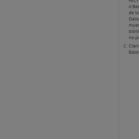
FECY
o Ba
de l
Dato
mues
bibli
no p
Clar
Base 