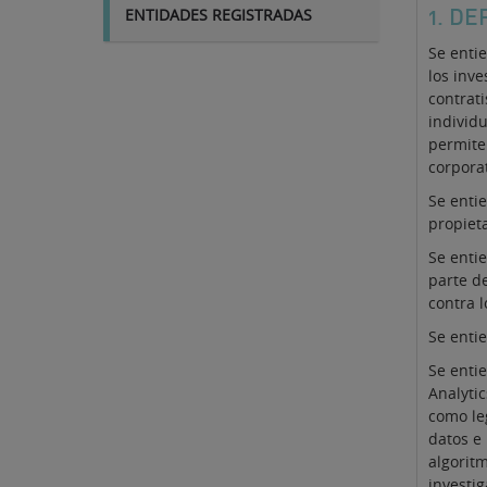
ENTIDADES REGISTRADAS
1. DE
Se entie
los inve
contrati
individu
permite 
corporat
Se entie
propieta
Se enti
parte de
contra 
Se enti
Se entie
Analytic
como le
datos e
algorit
investig