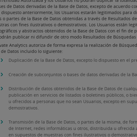
T/Entidad Autorizada y los Usuarios no podrán duplicar la totalida
ses de Datos derivadas de la Base de Datos, excepto de acuerdo con 
o dispuesto anteriormente, los Usuarios estarán legitimados para di
s o partes de la Base de Datos obtenidas a través de Resultados 
tras con fines ilustrativos o demostrativos. Los Usuarios están le
ográficos y abstractos obtenidos de la Base de Datos con el fin de 
odrán publicar ni difundir de otro modo Resultados de Búsquedas 
ivate Analytics autoriza de forma expresa la realización de Búsqued
de Datos incluido lo siguiente:
Duplicación de la Base de Datos, excepto lo dispuesto en el pr
Creación de subconjuntos o bases de datos derivadas de la Bas
Distribución de datos obtenidos de la Base de Datos de cualqu
publicación en servicios de listados o boletines públicos, o 
u ofrecidos a personas que no sean Usuarios, excepto en supue
demostrativos.
Transmisión de la Base de Datos, o partes de la misma, de for
de Internet, redes informáticas u otros, distribuida u ofrecid
en supuestos de muestras con fines ilustrativos o demostrativ