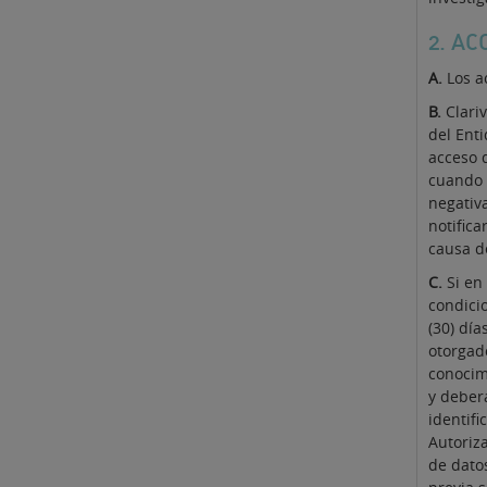
2. AC
A.
Los a
B.
Clari
del Ent
acceso 
cuando l
negativa
notifica
causa d
C.
Si en
condici
(30) día
otorgad
conocim
y deberá
identifi
Autoriz
de datos