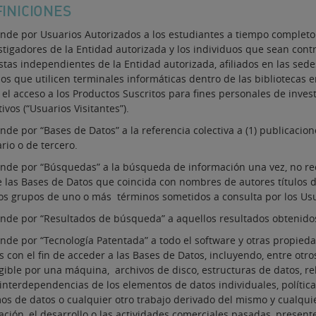
FINICIONES
nde por Usuarios Autorizados a los estudiantes a tiempo completo y
stigadores de la Entidad autorizada y los individuos que sean cont
stas independientes de la Entidad autorizada, afiliados en las sede
os que utilicen terminales informáticas dentro de las bibliotecas e
el acceso a los Productos Suscritos para fines personales de inves
ivos (“Usuarios Visitantes”).
nde por “Bases de Datos” a la referencia colectiva a (1) publicacion
rio o de tercero.
ende por “Búsquedas” a la búsqueda de información una vez, no rec
 las Bases de Datos que coincida con nombres de autores títulos de
los grupos de uno o más términos sometidos a consulta por los Usu
ende por “Resultados de búsqueda” a aquellos resultados obtenid
nde por “Tecnología Patentada” a todo el software y otras propiedad
s con el fin de acceder a las Bases de Datos, incluyendo, entre ot
gible por una máquina, archivos de disco, estructuras de datos, re
 interdependencias de los elementos de datos individuales, polític
mos de datos o cualquier otro trabajo derivado del mismo y cualqui
ación, el desarrollo o las actividades comerciales pasadas, presente