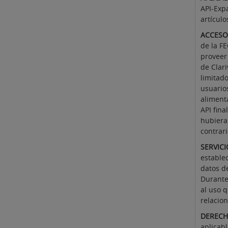
API-Expa
artículo
ACCESO
de la FE
proveer
de Clari
limitado
usuarios
alimenta
API fin
hubiera
contrari
SERVICI
estable
datos d
Durante
al uso q
relacion
DERECH
aplicabl