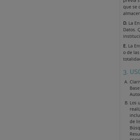
previa s
que se 
almacen
D.
La En
Datos. 
instituc
E.
La En
o de las
totalida
3. U
Clar
Base
Auto
Los 
real
incl
de l
Búsq
Resu