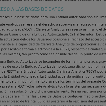
CESO A LAS BASES DE DATOS
ccesos a la base de datos para una Entidad autorizada son sin limi
vate Analytics se reserva el derecho a supervisar el acceso vía Inter
idad autorizada/FECYT. Clarivate Analytics se reserva asimismo el
de un Usuario de una Entidad Autorizada/FECYT al Servidor Host de 
a actuación del/de los Usuario/s ocasione el rechazo del acceso o 
mente a la capacidad de Clarivate Analytics de proporcionar el/los 
r por escrito/de forma electrónica a la FECYT, respecto de cualesq
e las mismas, tan pronto como sea posible desde un punto de vista
 una Entidad Autorizada se incumplen de forma intencionada, grav
ones de uso y la Entidad Autorizada no subsana dicho incumplimient
s de FECYT a la Entidad Autorizada, Clarivate Analytics/FECYT podrá 
os la Entidad Autorizada. La Entidad acuerda notificar con prontit
iento de un incumplimiento grave de los términos del presente Co
 prestar a FECYT/Clarivate Analytics toda la asistencia necesaria 
cación y resolución de dicho incumplimiento. Previa rescisión por 
ada deberá eliminar las Bases de Datos de cualquier medio, archiv
 en el plazo de treinta (30) días posterior a la rescisión del prese