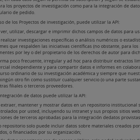
ra los proyectos de investigación como para la integración de dato
ulario de pedido.
so de los Proyectos de investigación, puede utilizar la API:
 ver, utilizar, descargar e imprimir dichos campos de datos para u
realizar investigaciones específicas o análisis numéricos o estadís
mes que respalden las iniciativas científicas (no obstante, para lo
inentes por ley o del propietario de los derechos de autor para dic
orma poco frecuente, irregular y ad hoc para distribuir extractos l
rcial independiente y para compartir datos e informes en colabor
curso ordinario de su investigación académica y siempre que nuestr
ingún otro fin como sustituir cualquier servicio (o una parte susta
ras filiales o terceros proveedores.
Integración de datos puede utilizar la API:
 extraer, mantener y mostrar datos en un repositorio institucional
ntrolados por usted, incluyendo su intranet y sus propios sitios we
ciones de terceros aprobadas para la integración dedatos provistas 
o repositorio solo puede incluir datos sobre materiales creados por
ados, o financiados por su organización;