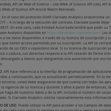
nded), API de Web of Science – Lite (Web of Science API-Lite), API
s (Web of Science API-Article Match Retrieval).
. En el caso del protocolo SOAP, Clarivate Analytics proporciona un
CYT – A lo largo de la ejecución del contrato, Clarivate puede dej
 REST. En este caso, cada Entidad Autorizada tendrá que pedir su T
vate Analytics disponible en
https://developer.clarivate.com/
. Los 
s a los datos disponibles a través de su licencia de suscripción y 
 que tienen acceso permitido por su suscripción. La API se cerrará 
ción de un CRIS o repositorio local. Si su licencia de suscripción 
aliza o caduca, sus derechos respecto a la API cesarán de forma si
 descargado a menos que otorguemos una autorización por escrit
o.
O
. API hace referencia a la interfaz de programación de aplicacio
cidos a continuación, que se actualizarán periódicamente. En la me
e terceros, usted debe asegurarse de que cuenta con todas las apr
 la vigencia de su licencia y durante 3 años a partir de entonces,
ue haga de nuestros datos y de la API, incluido el número de usuar
ado. Si Clarivate Analytics solicita razonablemente esta informaci
O DE USO
. Puede utilizar la API para acceder a los Campos de dato
e, en cada caso según lo permita su suscripción y según se establec