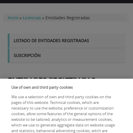
Inicio
»
Licencias
»
Entidades Registradas
ENTIDADES
REGISTRADAS
LISTADO DE ENTIDADES REGISTRADAS
SUSCRIPCIÓN
ENTIDADES REGISTRADAS
Use of own and third party cookies
La FECYT, gestiona las licencias nacionales de las
We use a selection of own and third party cookies on the
principales bases de datos de referencias bibliográficas
pages of this website: Technical cookies, which are
(Scopus y Web of Science) para los siguientes tipos de
necessary to use the website; preference or customization
centros: Universidades, Organismos Públicos de
cookies, allow some features of the general options of the
Investigación, Centros Tecnológicos y/o de Investigación,
website to be tailored; analytics or measurement cookies,
Parques Científicos, Servicios de Investigación Agraria,
which we use to generate aggregate data on website usage
and statistics, behavioral adversiting cookies, witch are
Servicios de Investigación Sanitaria y Administración