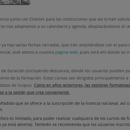
niza junto con Elsevier para las instituciones que así lo han solic
tros nos adaptamos a su calendario y agenda, desplazándonos al c
y ya hay varias fechas cerradas, que irán ampliándose con el paso 
encial, esté atento a nuestra
página web,
pues será ahí donde se ir
s de duración (incluyendo descanso), donde los usuarios pueden par
imiento de la formación. Estos cursos van dirigidos principalmente a
e datos de Scopus.
Como en años anteriores, las sesiones formativas
se a la sesión que crea conveniente.
ñadido que se ofrece a la suscripción de la licencia nacional, as
s.
foro es limitado, para poder realizar cualquiera de los cursos de f
ón ya está abierta). También se recomienda que los usuarios inscrit