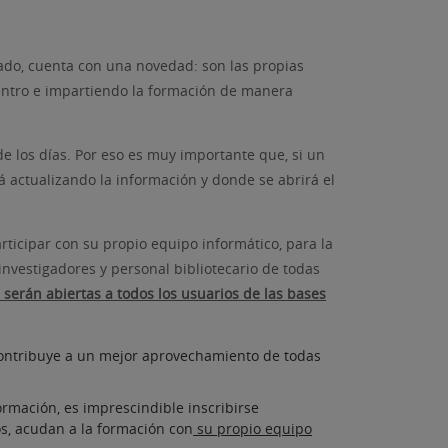
itado, cuenta con una novedad: son las propias
entro e impartiendo la formación de manera
de los días. Por eso es muy importante que, si un
á actualizando la información y donde se abrirá el
ticipar con su propio equipo informático, para la
 investigadores y personal bibliotecario de todas
 serán abiertas a todos los usuarios de las bases
í contribuye a un mejor aprovechamiento de todas
ormación, es imprescindible inscribirse
os, acudan a la formación con
su propio equipo