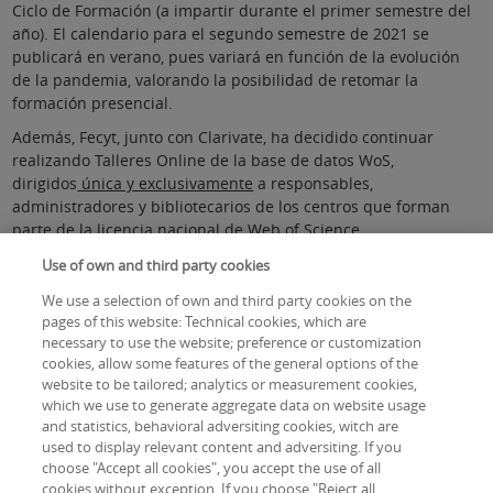
Ciclo de Formación (a impartir durante el primer semestre del
año). El calendario para el segundo semestre de 2021 se
publicará en verano, pues variará en función de la evolución
de la pandemia, valorando la posibilidad de retomar la
formación presencial.
Además, Fecyt, junto con Clarivate, ha decidido continuar
realizando Talleres Online de la base de datos WoS,
dirigidos
única y exclusivamente
a responsables,
administradores y bibliotecarios de los centros que forman
parte de la licencia nacional de Web of Science.
El resto de formaciones, está dirigida a estudiantes, alumnos,
Use of own and third party cookies
investigadores y cualquier otro usuario que pertenezca a una
We use a selection of own and third party cookies on the
institución de I+D+i española, adscrita a la licencia nacional de
pages of this website: Technical cookies, which are
WoS o Scopus.
necessary to use the website; preference or customization
cookies, allow some features of the general options of the
ACCESO AL CALENDARIO DE FORMACIÓN
website to be tailored; analytics or measurement cookies,
2022
which we use to generate aggregate data on website usage
and statistics, behavioral adversiting cookies, witch are
Fecha
used to display relevant content and adversiting. If you
Mié, 26/01/2022 - 16:30
choose "Accept all cookies", you accept the use of all
cookies without exception. If you choose "Reject all