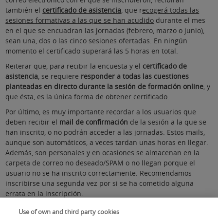
también el
certificado de asistencia
, que r
ecogerá todas las
sesiones formativas a las que se han acudido
durante el mes
en el que se encuadran las jornadas (febrero, marzo o junio),
sean una, dos o las cinco sesiones ofertadas. En ningún
momento el certificado superará las 5 horas en total.
Reiterar que, para recibir la encuesta y el
certificado de
asistencia
, se requiere
responder a todas las cuestiones
planteadas en directo durante la sesión de formación online
, y
que ésta, es la única forma de obtener certificado.
Por último, es muy importante recordar a los usuarios que
deben recibir el
mail de confirmación
de la sesión a la que se
han inscrito, o no podrán acceder a las jornadas. Estos mails,
aunque son automáticos, a veces tardan unas horas en llegar.
Además, son personales y en ocasiones se almacenan en la
carpeta de correo no deseado/SPAM o no llegan porque el
usuario no se ha inscrito correctamente. Recomendamos
inscribirse una segunda vez por si se ha cometido alguna
errata en la inscripción.
UNA VEZ INSCRITOS, RECIBIRÁN
IMPORTANTE:
Use of own and third party cookies