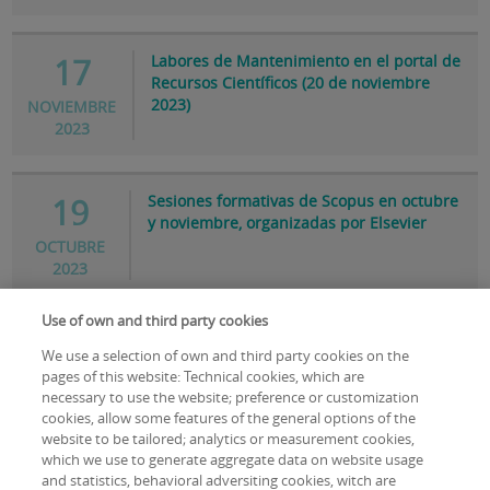
Labores de Mantenimiento en el portal de
17
Recursos Científicos (20 de noviembre
2023)
NOVIEMBRE
2023
Sesiones formativas de Scopus en octubre
19
y noviembre, organizadas por Elsevier
OCTUBRE
2023
Use of own and third party cookies
II Ciclo Formación Online Scopus (16-20 de
03
We use a selection of own and third party cookies on the
octubre de 2023)
pages of this website: Technical cookies, which are
OCTUBRE
necessary to use the website; preference or customization
2023
cookies, allow some features of the general options of the
website to be tailored; analytics or measurement cookies,
which we use to generate aggregate data on website usage
PAGINACIÓN
4
…
and statistics, behavioral adversiting cookies, witch are
Primera
Página
Página
1
Página
2
Página
3
Página
Página
5
Página
6
Página
7
Página
8
Página
9
Siguiente
Última