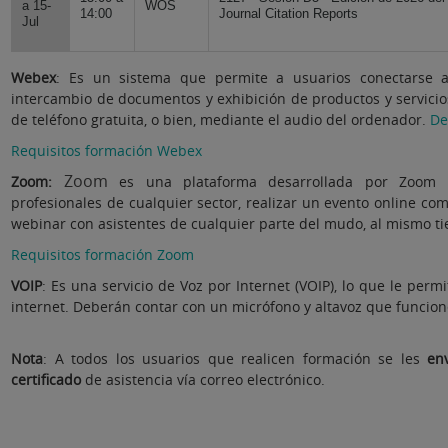
a 15-
WOS
14:00
Journal Citation Reports
Jul
Webex
: Es un sistema que permite a usuarios conectarse a 
intercambio de documentos y exhibición de productos y servicio
de teléfono gratuita, o bien, mediante el audio del ordenador.
De
Requisitos formación Webex
Zoom
Zoom:
es una plataforma desarrollada por Zoom
profesionales de cualquier sector, realizar un evento online co
webinar con asistentes de cualquier parte del mudo, al mismo t
Requisitos formación Zoom
VOIP
: Es una servicio de Voz por Internet (VOIP), lo que le perm
internet. Deberán contar con un micrófono y altavoz que funcio
Nota
: A todos los usuarios que realicen formación se les
en
certificado
de asistencia vía correo electrónico.