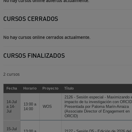
No hay cursos online abiertos actualmente.
CURSOS CERRADOS
No hay cursos online cerrados actualmente.
CURSOS FINALIZADOS
2 cursos
Fecha
Horario
Proyecto
Título
2126 - Sesión especial - Maximizando 
14-Jul
impacto de tu investigación con ORCID
13:00 a
a 14-
WOS
Presentada por Paloma Marín-Arraiza
14:00
Jul
(Associate Director of Engagement en
ORCID)
15-Jul
13:00 a
2127 - Sesión D5 - Edición de 2026 del