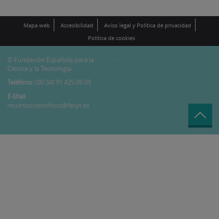
Mapa web
Accesibilidad
Aviso legal y Política de privacidad
Política de cookies
© Fundación Española para la
-
Ciencia y la Tecnología
Teléfono:
(00 34) 91 425 09 09
E-Mail:
recursoscientificos@fecyt.es